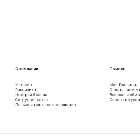
О компании
Помощь
Магазин
Мои Гостинцы
Реквизиты
Оплата частям
История бренда
Возврат и обм
ягодиц.
Сотрудничество
Советы по ухо
Пользовательское соглашение
 нижнего края рукава.