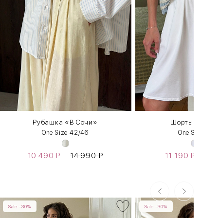
Рубашка «В Сочи»
Шорты с косы
One Size 42/46
One Size 42
10 490
₽
14 990
₽
11 190
₽
15
Sale -30%
Sale -30%