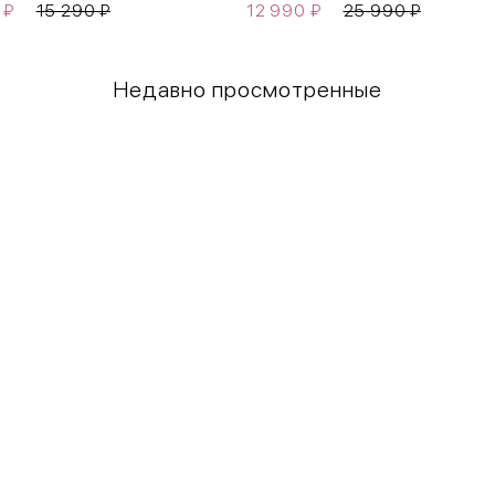
0
₽
15 290
₽
12 990
₽
25 990
₽
Недавно просмотренные
Грудь
Талия
80-85
60-65
85-90
65-70
90-95
70-75
95-100
75-80
100-109
80-85