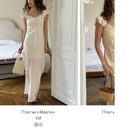
Платье «Марта»
Платье «Мар
S
M
S
M