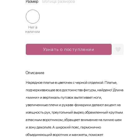
Размер
Таблица размеров
Нет в
наличии
Узнать о поступлении
Описание
Нарядное платье в цветочек с черной отделкой. Платье,
подчеркивающее все достоинства фигуры, найдено! Длина
«мини» и вертикаль пуговок вытягивает ноги,
увеличенные плечи и рукава-фонарики делают акцент на
изящность рук, треугольный вырез, обрамленный круглым
атласным воротником, обращает внимание на линию шеи
и зону декольте. А широкий пояс, гармонично
объединяющий воротник и манжеты, поможет