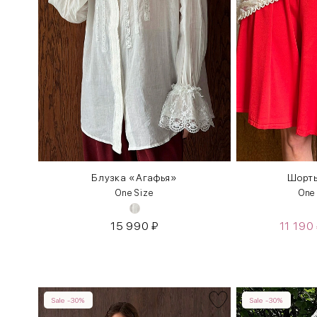
Блузка «Агафья»
Шорты
One Size
One
15 990
₽
11 190
Sale -30%
Sale -30%