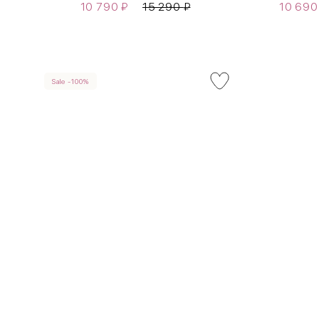
10 790
₽
15 290
₽
10 69
Sale -100%
INT
RUS
XS
40-42
S
42-44
M
44-46
L
46-48
XL
48-50
One