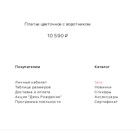
42-50
Size
Как правильно себя обмерить
Платье цветочное с воротником
10 590
₽
Обхват груди (С)
Измеряется по самым выступающим точкам.
Обхват талии (А)
Покупателям
Каталог
Естественная линия талии измеряется в самом узком месте.
Личный кабинет
Sale
Обхват бедер (F)
Таблица размеров
Новинки
Доставка и оплата
Стикеры
Измеряется горизонтально полу по наиболее выступающим точкам 
Акция "День Рождения"
Аксессуары
Программа лояльности
Сертификат
Длина рукавов (B)
Измеряется сантиметровой лентой от шва соединения с проймой до
Длина брючина (D)