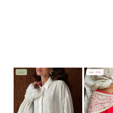
New
Sale -30%