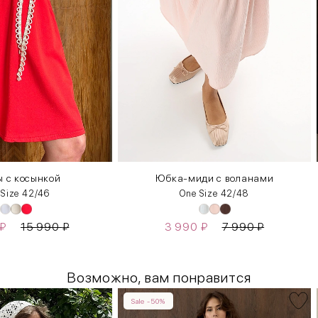
 с косынкой
Юбка-миди с воланами
 Size 42/46
One Size 42/48
₽
15 990
₽
3 990
₽
7 990
₽
Возможно, вам понравится
Sale -50%