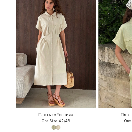
Платье «Есения»
Плат
One Size 42/46
One