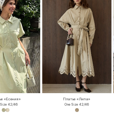
ье «Есения»
Платье «Липа»
 Size 42/46
One Size 42/46