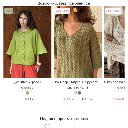
Возможно, вам понравится
New
Sale -30%
Sale -30%
Джемпер «Трава»
Джемпер «Апрель» с рукавом 3/4
One Size
One Size 42/48
One Siz
11 990
₽
8 390
₽
11 990
₽
8 890
₽
Недавно просмотренные