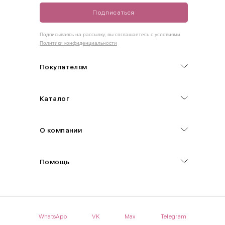
Подписаться
Как правильно себя обмерить
Подписываясь на рассылку, вы соглашаетесь с условиями
Политики конфиденциальности
Обхват груди (С)
Измеряется по самым выступающим точкам.
Покупателям
Обхват талии (А)
Каталог
Естественная линия талии измеряется в самом узком месте.
Обхват бедер (F)
О компании
Измеряется горизонтально полу по наиболее выступающим
точкам ягодиц.
Помощь
Длина рукавов (B)
Измеряется сантиметровой лентой от шва соединения с
проймой до нижнего края рукава.
WhatsApp
VK
Max
Telegram
Длина брючина (D)