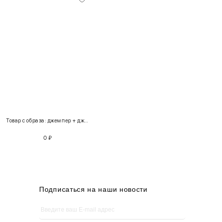
INT
RUS
Грудь
Талия
Бедра
XS
40-42
80-85
60-65
85-90
Товар с образа: джемпер + джинсы
S
42-44
85-90
65-70
90-95
0
₽
M
44-46
90-95
70-75
95-100
L
46-48
95-100
75-80
100-105
XL
48-50
100-109
80-85
105-109
Подписаться на наши новости
One
42-50
Size