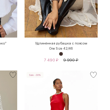
чко"
Удлинённая рубашка с поясом
One Size 42/46
7 490
₽
9 990
₽
Sale -30%