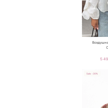
Воздушна
O
5 4
Sale -30%