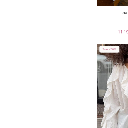
Пла
11 
Sale -50%