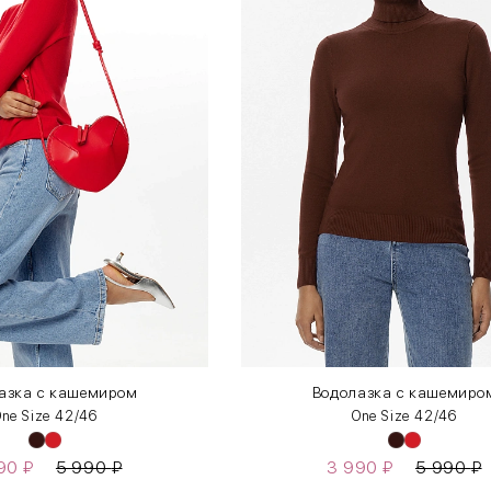
азка с кашемиром
Водолазка с кашемиро
ne Size 42/46
One Size 42/46
990
₽
5 990
₽
3 990
₽
5 990
₽