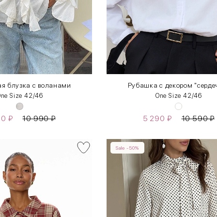
я блузка с воланами
Рубашка с декором "серде
ne Size 42/46
One Size 42/46
90
₽
10 990
₽
5 290
₽
10 590
₽
Sale -50%