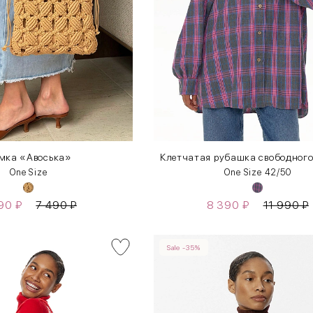
мка «Авоська»
Клетчатая рубашка свободного
One Size
One Size 42/50
290
₽
7 490
₽
8 390
₽
11 990
₽
Sale -35%