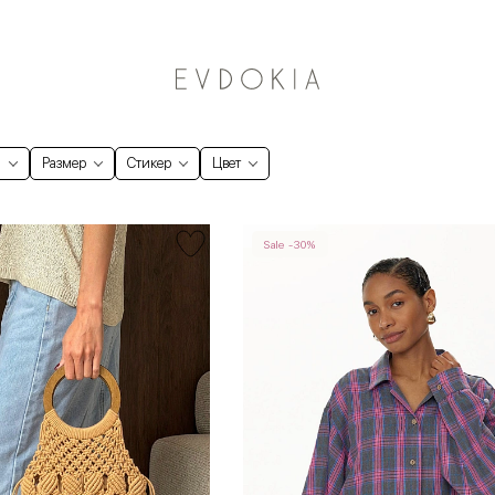
Курьерская доставка по Москве
и
Размер
Стикер
Цвет
Sale -30%