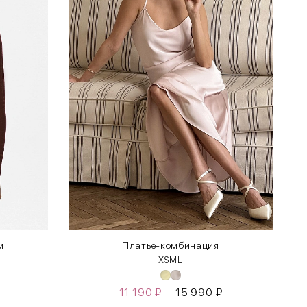
м
Платье-комбинация
XS
M
L
11 190
₽
15 990
₽