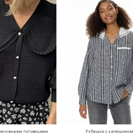
жемчужными пуговицами
Рубашка с капюшоно