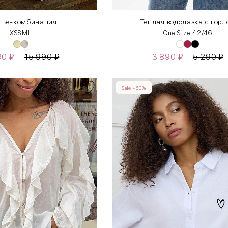
тье-комбинация
Тёплая водолазка с гор
XS
S
M
L
One Size 42/46
190
₽
15 990
₽
3 890
₽
5 290
₽
Sale -50%