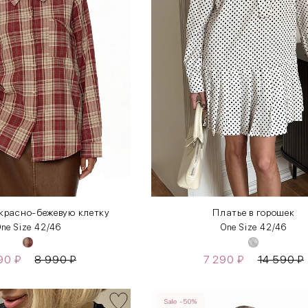
красно-бежевую клетку
Платье в горошек
ne Size 42/46
One Size 42/46
290
₽
8 990
₽
7 290
₽
14 590
₽
Sale -50%