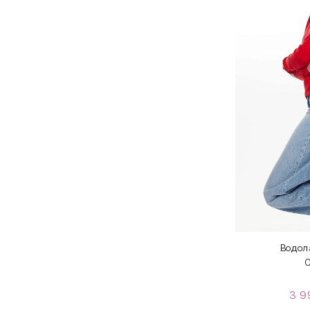
Водол
O
3 