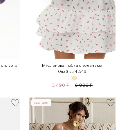
 силуэта
Муслиновая юбка с воланами
One Size 42/46
3 490
₽
6 990
₽
Sale -30%