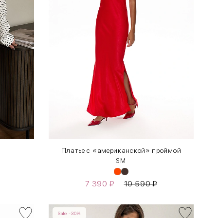
Платье с «американской» проймой
S
M
7 390
₽
10 590
₽
Sale -30%