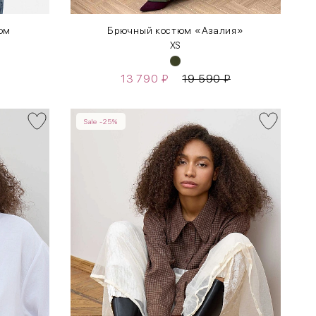
лом
Брючный костюм «Азалия»
XS
13 790
₽
19 590
₽
Sale -25%