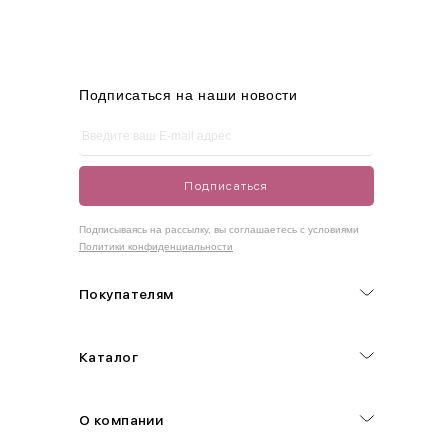
M
44-46
90-95
70-75
95-100
L
46-48
95-100
75-80
100-105
XL
48-50
100-109
80-85
105-109
Подписаться на наши новости
One
42-50
Size
Подписаться
Как правильно себя обмерить
Подписываясь на рассылку, вы соглашаетесь с условиями
Политики конфиденциальности
Обхват груди (С)
Измеряется по самым выступающим точкам.
Покупателям
Обхват талии (А)
Каталог
Естественная линия талии измеряется в самом узком месте.
Обхват бедер (F)
О компании
Измеряется горизонтально полу по наиболее выступающим