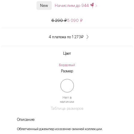
Начислим до
944
New
6 290
₽
5 090
₽
4 платежа по 1 273
₽
Цвет
Бордовый
Размер
Нет в
наличии
Таблица размеров
Описание
Облегченный джемпер из осенне-зимней коллекции.