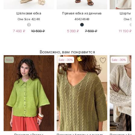
Шёлковая юбка
Прямая юбка из денима
Шорты с 
One Size 42/46
40
42
46
48
One Siz
7 490
₽
10 590
₽
5 390
₽
7 590
₽
11 190
₽
Возможно, вам понравится
New
Sale -30%
Sale -30%