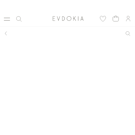
идки сезона в EVDOKIA! - 70%         Максимальные скидки сезона 