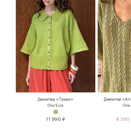
вами
Джемпер «Трава»
Джемпер «Апр
One Size
One
11 990
₽
8 390