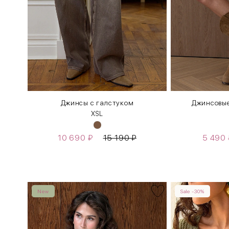
иссе
Джинсы с галстуком
Джинсовые
XS
L
10 690
₽
15 190
₽
5 490
New
Sale -30%