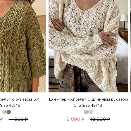
ель» с рукавом 3/4
Джемпер «Апрель» c длинным рукавом
 Size 42/48
One Size 42/48
₽
11 990
₽
8 890
₽
12 590
₽