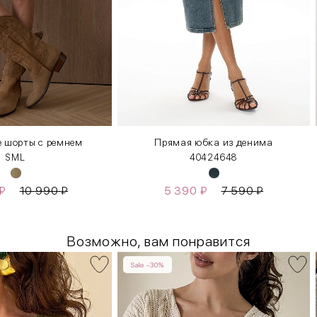
 шорты с ремнем
Прямая юбка из денима
S
M
L
40
42
46
48
₽
10 990
₽
5 390
₽
7 590
₽
Возможно, вам понравится
Sale -30%