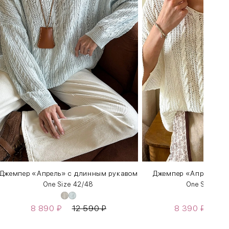
Джемпер «Апрель» c длинным рукавом
Джемпер «Апрель» с 
One Size 42/48
One Size 42
8 890
₽
12 590
₽
8 390
₽
11