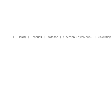
< Назад
Главная
Каталог
Свитеры и джемперы
Джемпер 