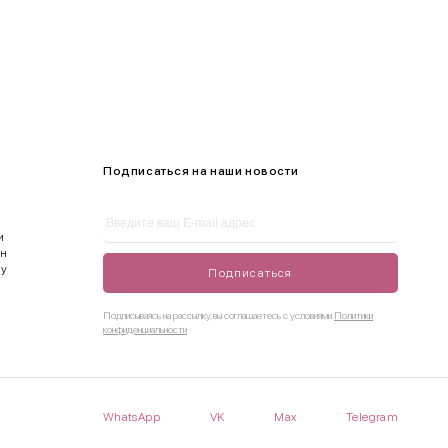
Подписаться на наши новости
и
ен
ду
Подписаться
Подписываясь на рассылку, вы соглашаетесь с условиями
Политики
конфиденциальности
WhatsApp
VK
Max
Telegram