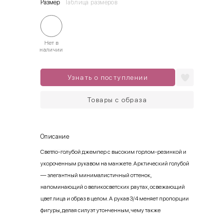
Размер
Таблица размеров
Нет в
наличии
Узнать о поступлении
Товары с образа
Описание
Светло-голубой джемпер с высоким горлом-резинкой и
укороченным рукавом на манжете. Арктический голубой
— элегантный минималистичный оттенок,
напоминающий о великосветских раутах, освежающий
цвет лица и образ в целом. А рукав 3/4 меняет пропорции
фигуры, делая силуэт утонченным, чему также