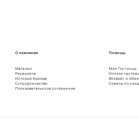
О компании
Помощь
Магазин
Мои Гостинцы
Реквизиты
Оплата частям
История бренда
Возврат и обм
ягодиц.
Сотрудничество
Советы по ухо
Пользовательское соглашение
 нижнего края рукава.
о края брюк.