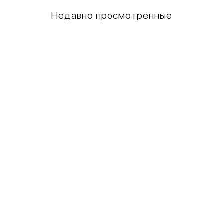
Недавно просмотренные
Грудь
Талия
80-85
60-65
85-90
65-70
90-95
70-75
95-100
75-80
100-109
80-85