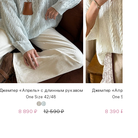
Джемпер «Апрель» c длинным рукавом
Джемпер «Апрель» с 
One Size 42/48
One Size 42
8 890
₽
12 590
₽
8 390
₽
11