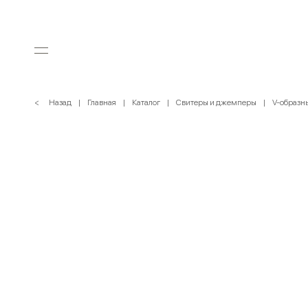
< Назад
Главная
Каталог
Свитеры и джемперы
V-образн