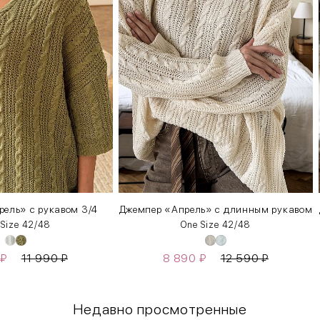
ель» с рукавом 3/4
Джемпер «Апрель» c длинным рукавом
 Size 42/48
One Size 42/48
₽
11 990
₽
8 890
₽
12 590
₽
Недавно просмотренные