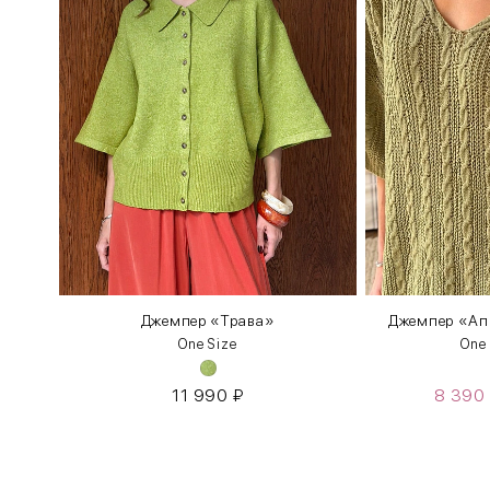
вами
Джемпер «Трава»
Джемпер «Апр
One Size
One
11 990
₽
8 390