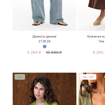
Джинсы деним
Кожаная ю
27
28
29
One
5 290
₽
10 590
₽
8 290
New
Sale -30%