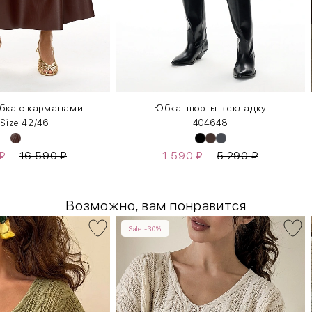
бка с карманами
Юбка-шорты в складку
 Size 42/46
40
46
48
₽
16 590
₽
1 590
₽
5 290
₽
Возможно, вам понравится
Sale -30%