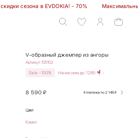
 EVDOKIA! - 70%         Максимальные скидки сезон
V-образный джемпер из ангоры
Артикул 105102
Начислим до
1289
Sale -100%
8 590
₽
4 платежа по 2 148
₽
Цвет
Кэмел