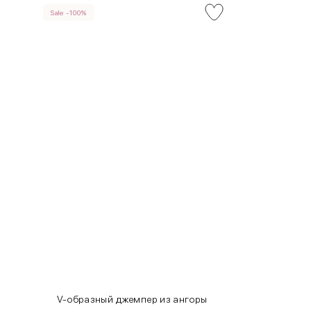
Sale -100%
INT
RUS
XS
40-42
S
42-44
M
44-46
L
46-48
XL
48-50
One
42-50
Size
Как правильно себя обмерить
V-образный джемпер из ангоры