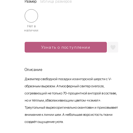
Размер
Таблица размеров
Нет в
наличии
Узнать о поступлении
Описание
Джемпер свободной посадки из ангорской шерсти с V-
образным вырезом. Атмосферный свитер oversize,
согревающий не только 70-процентной ангорой в составе,
но и тёплым, обволакивающим цветом «кэмел».
Треугольный вырез оригинально окантован и приковывает
внимание к линии шеи. А небольшая ворсистость ткани
создаёт ощущение уюта.