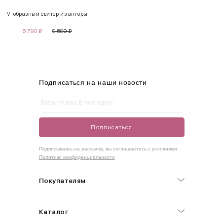
V-образный свитер из ангоры
S
42-44
85-90
65-70
90-95
6 790
₽
9 590
₽
M
44-46
90-95
70-75
95-100
L
46-48
95-100
75-80
100-105
XL
48-50
100-109
80-85
105-109
Подписаться на наши новости
One
42-50
Size
Подписаться
Как правильно себя обмерить
Подписываясь на рассылку, вы соглашаетесь с условиями
Политики конфиденциальности
Обхват груди (С)
Измеряется по самым выступающим точкам.
Покупателям
Обхват талии (А)
Каталог
Естественная линия талии измеряется в самом узком месте.