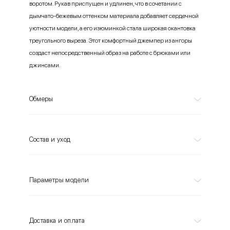
воротом. Рукав приспущен и удлинен, что в сочетании с
дымчато-бежевым оттенком материала добавляет сердечной
уютности модели, а его изюминкой стала широкая окантовка
треугольного выреза. Этот комфортный джемпер из ангоры
создаст непосредственный образ на работе с брюками или
джинсами.
Обмеры
Состав и уход
Параметры модели
Доставка и оплата