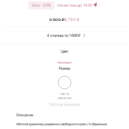
Начислим до
1439
Sale -30%
9 590
₽
6 790
₽
4 платежа по 1 698
₽
Цвет
Бежевый
Размер
Нет в
наличии
Таблица размеров
Описание
Мягкий джемпер умеренно свободного кроя с V-образным