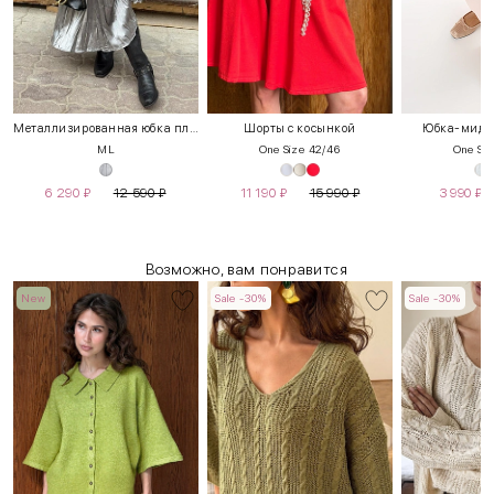
Металлизированная юбка плиссе
Шорты с косынкой
Юбка-миди 
M
L
One Size 42/46
One Siz
6 290
₽
12 590
₽
11 190
₽
15 990
₽
3 990
₽
Возможно, вам понравится
New
Sale -30%
Sale -30%