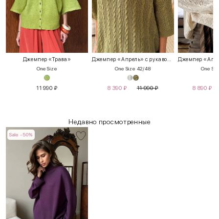
Джемпер «Трава»
Джемпер «Апрель» с рукавом 3/4
One Size
One Size 42/48
One Siz
11 990
₽
8 390
₽
11 990
₽
8 890
₽
Недавно просмотренные
Sale -50%