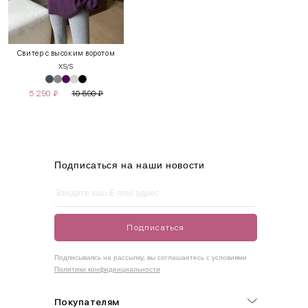
INT
RUS
Грудь
Талия
Бедра
XS
40-42
80-85
60-65
85-90
Свитер с высоким воротом
XS/S
S
42-44
85-90
65-70
90-95
5 290
₽
10 590
₽
M
44-46
90-95
70-75
95-100
L
46-48
95-100
75-80
100-105
XL
48-50
100-109
80-85
105-109
Подписаться на наши новости
One
42-50
Size
Подписаться
Как правильно себя обмерить
Подписываясь на рассылку, вы соглашаетесь с условиями
Политики конфиденциальности
Обхват груди (С)
Измеряется по самым выступающим точкам.
Покупателям