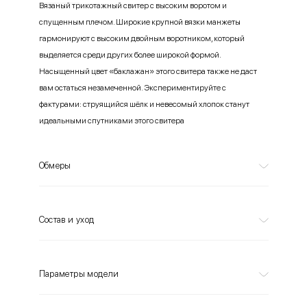
Вязаный трикотажный свитер с высоким воротом и
спущенным плечом. Широкие крупной вязки манжеты
гармонируют с высоким двойным воротником, который
выделяется среди других более широкой формой.
Насыщенный цвет «баклажан» этого свитера также не даст
вам остаться незамеченной. Экспериментируйте с
фактурами: струящийся шёлк и невесомый хлопок станут
идеальными спутниками этого свитера
Обмеры
Состав и уход
Параметры модели