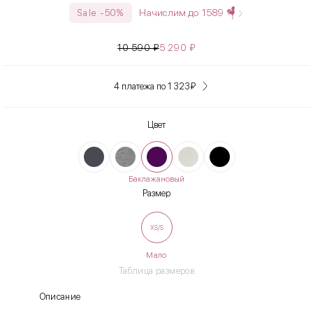
Начислим до
1589
Sale -50%
10 590
₽
5 290
₽
4 платежа по 1 323
₽
Цвет
Баклажановый
Размер
XS/S
Мало
Таблица размеров
Описание